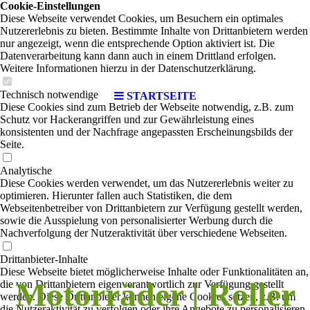
Cookie-Einstellungen
Diese Webseite verwendet Cookies, um Besuchern ein optimales
Nutzererlebnis zu bieten. Bestimmte Inhalte von Drittanbietern werden
nur angezeigt, wenn die entsprechende Option aktiviert ist. Die
Datenverarbeitung kann dann auch in einem Drittland erfolgen.
Weitere Informationen hierzu in der Datenschutzerklärung.
Technisch notwendige
STARTSEITE
Diese Cookies sind zum Betrieb der Webseite notwendig, z.B. zum
Schutz vor Hackerangriffen und zur Gewährleistung eines
konsistenten und der Nachfrage angepassten Erscheinungsbilds der
Seite.
Analytische
Diese Cookies werden verwendet, um das Nutzererlebnis weiter zu
optimieren. Hierunter fallen auch Statistiken, die dem
Webseitenbetreiber von Drittanbietern zur Verfügung gestellt werden,
sowie die Ausspielung von personalisierter Werbung durch die
Nachverfolgung der Nutzeraktivität über verschiedene Webseiten.
Drittanbieter-Inhalte
Diese Webseite bietet möglicherweise Inhalte oder Funktionalitäten an,
Motorräder | Roller
die von Drittanbietern eigenverantwortlich zur Verfügung gestellt
werden. Diese Drittanbieter können eigene Cookies setzen, z.B. um
die Nutzeraktivität zu verfolgen oder ihre Angebote zu personalisieren