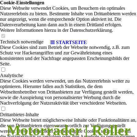
Cookie-Einstellungen
Diese Webseite verwendet Cookies, um Besuchern ein optimales
Nutzererlebnis zu bieten. Bestimmte Inhalte von Drittanbietern werden
nur angezeigt, wenn die entsprechende Option aktiviert ist. Die
Datenverarbeitung kann dann auch in einem Drittland erfolgen.
Weitere Informationen hierzu in der Datenschutzerklärung.
Technisch notwendige
STARTSEITE
Diese Cookies sind zum Betrieb der Webseite notwendig, z.B. zum
Schutz vor Hackerangriffen und zur Gewährleistung eines
konsistenten und der Nachfrage angepassten Erscheinungsbilds der
Seite.
Analytische
Diese Cookies werden verwendet, um das Nutzererlebnis weiter zu
optimieren. Hierunter fallen auch Statistiken, die dem
Webseitenbetreiber von Drittanbietern zur Verfügung gestellt werden,
sowie die Ausspielung von personalisierter Werbung durch die
Nachverfolgung der Nutzeraktivität über verschiedene Webseiten.
Drittanbieter-Inhalte
Diese Webseite bietet möglicherweise Inhalte oder Funktionalitäten an,
Motorräder | Roller
die von Drittanbietern eigenverantwortlich zur Verfügung gestellt
werden. Diese Drittanbieter können eigene Cookies setzen, z.B. um
die Nutzeraktivität zu verfolgen oder ihre Angebote zu personalisieren